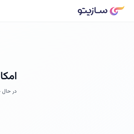
امکا
در حال ح